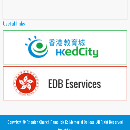
Useful links
Copyright © Rhenish Church Pang Hok Ko Memorial College. All Right Reserved