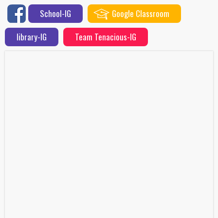
School-IG
Google Classroom
library-IG
Team Tenacious-IG