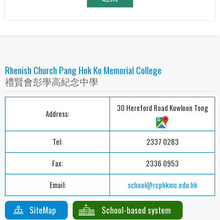
Rhenish Church Pang Hok Ko Memorial College
禮賢會彭學高紀念中學
30 Hereford Road Kowloon Tong
Address:
Tel:
2337 0283
Fax:
2336 0953
Email:
school@rcphkmc.edu.hk
SiteMap
School-based system