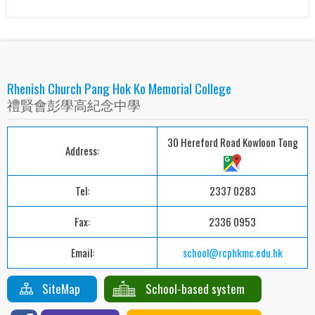
Rhenish Church Pang Hok Ko Memorial College
禮賢會彭學高紀念中學
30 Hereford Road Kowloon Tong
Address:
Tel:
2337 0283
Fax:
2336 0953
Email:
school@rcphkmc.edu.hk
SiteMap
School-based system