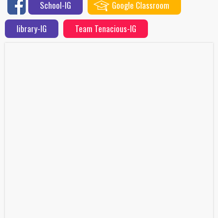
School-IG
Google Classroom
library-IG
Team Tenacious-IG