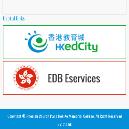
Useful links
Copyright © Rhenish Church Pang Hok Ko Memorial College. All Right Reserved
By: ctd.hk