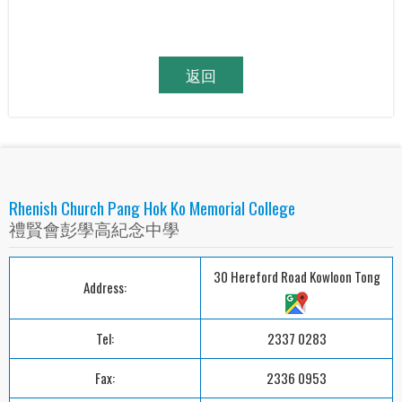
返回
Rhenish Church Pang Hok Ko Memorial College
禮賢會彭學高紀念中學
30 Hereford Road Kowloon Tong
Address:
Tel:
2337 0283
Fax:
2336 0953