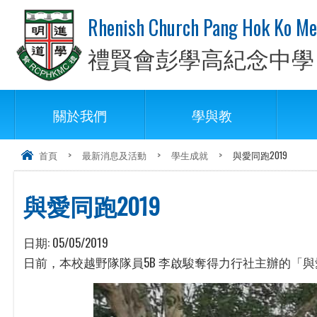
Rhenish Church Pang Hok Ko Me
禮賢會彭學高紀念中學
關於我們
學與教
首頁
>
最新消息及活動
>
學生成就
>
與愛同跑2019
與愛同跑2019
日期:
05/05/2019
日前，本校越野隊隊員5B 李啟駿奪得力行社主辦的「與愛