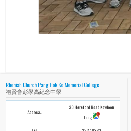
Rhenish Church Pang Hok Ko Memorial College
禮賢會彭學高紀念中學
30 Hereford Road Kowloon
Address:
Tong
Tel:
2337 0283