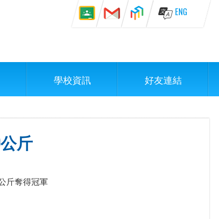
ENG
學校資訊
好友連結
0公斤
40公斤奪得冠軍