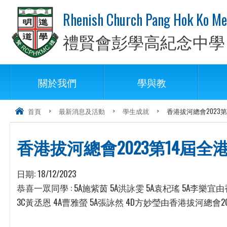
Rhenish Church Pang Hok Ko Me
禮賢會彭學高紀念中學
關於我們
學與教
首頁
>
最新消息及活動
>
學生成就
>
香港拔河總會2023
香港拔河總會2023第14屆
日期:
18/12/2023
恭喜一眾同學 : 5A施紫茵 5A洪詠雯 5A袁杞瑤 5A李
3C黃丞恩 4A曹雅螢 5A張詠然 4D方妙瑩由香港拔河總