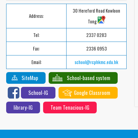
30 Hereford Road Kowloon
Address:
Tong
Tel:
2337 0283
Fax:
2336 0953
Email:
school@rcphkmc.edu.hk
SiteMap
School-based system
School-IG
Google Classroom
library-IG
Team Tenacious-IG